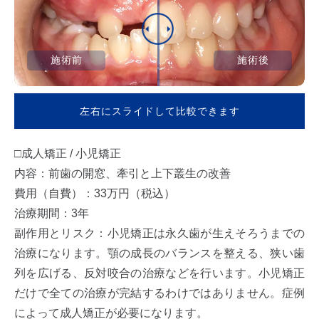
施術前
施術後
左右にスライドして比較できます
□成人矯正 / 小児矯正
内容：前歯の開窓、牽引と上下叢生の改善
費用（自費）：33万円（税込）
治療期間：3年
副作用とリスク：小児矯正は永久歯が生えそろうまでの
治療になります。顎の成長のバランスを整える、狭い歯
列を広げる、反対咬合の治療などを行います。小児矯正
だけで全ての治療が完結するわけではありません。症例
によって成人矯正が必要になります。