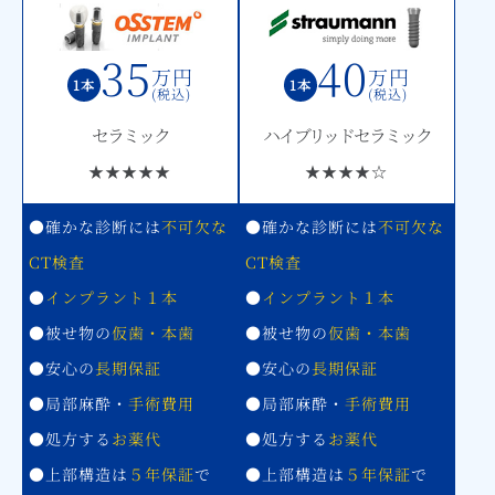
35
40
万円
万円
1本
1本
(税込)
(税込)
セラミック
ハイブリッドセラミック
★★★★★
★★★★
☆
●確かな診断には
不可欠な
●確かな診断には
不可欠な
CT検査
CT検査
●
インプラント１本
●
インプラント１本
●被せ物の
仮歯・本歯
●被せ物の
仮歯・本歯
●安心の
長期保証
●安心の
長期保証
●局部麻酔・
手術費用
●局部麻酔・
手術費用
●処方する
お薬代
●処方する
お薬代
●上部構造は
５年保証
で
●上部構造は
５年保証
で