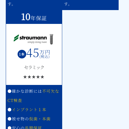
す。
す。
10
年保証
45
万円
1本
(税込)
セラミック
★★★★★
●確かな診断には
不可欠な
CT検査
●
インプラント１本
●被せ物の
仮歯・本歯
●安心の
長期保証