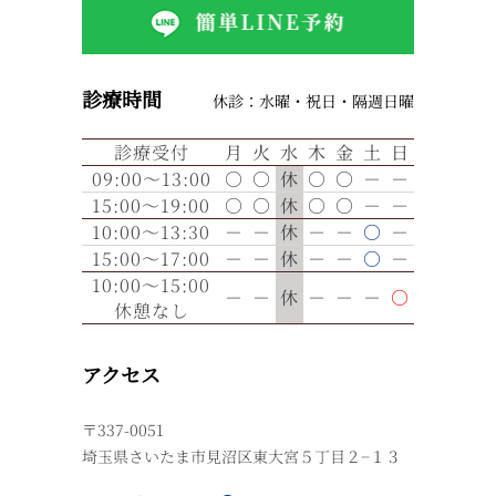
診療時間
休診：水曜・祝日・隔週日曜
診療受付
月
火
水
木
金
土
日
09:00～13:00
○
○
休
○
○
－
－
15:00～19:00
○
○
休
○
○
－
－
10:00～13:30
－
－
休
－
－
○
－
15:00～17:00
－
－
休
－
－
○
－
10:00～15:00
－
－
休
－
－
－
○
休憩なし
アクセス
〒337-0051
埼玉県さいたま市見沼区東大宮５丁目２−１３