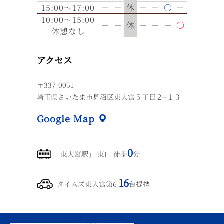
15:00～17:00
－
－
休
－
－
○
－
10:00～15:00
－
－
休
－
－
－
○
休憩なし
アクセス
〒337-0051
埼玉県さいたま市見沼区東大宮５丁目２−１３
Google Map
0
「東大宮駅」 東口 徒歩
分
16
タイムズ東大宮第6
台提携