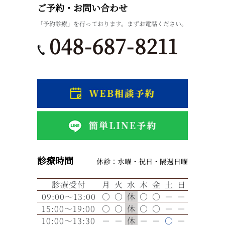
ご予約・お問い合わせ
「予約診療」を行っております。まずお電話ください。
048-687-8211
診療時間
休診：水曜・祝日・隔週日曜
診療受付
月
火
水
木
金
土
日
09:00～13:00
○
○
休
○
○
－
－
15:00～19:00
○
○
休
○
○
－
－
10:00～13:30
－
－
休
－
－
○
－